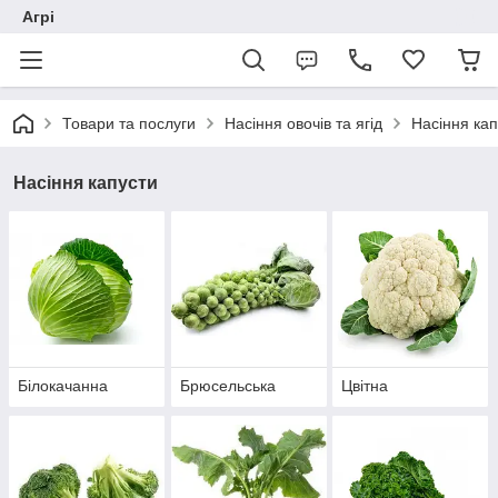
Агрі
Товари та послуги
Насіння овочів та ягід
Насіння кап
Насіння капусти
Білокачанна
Брюсельська
Цвітна