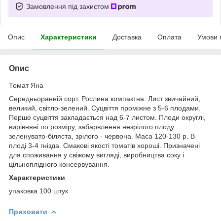
Замовлення під захистом
Опис
Характеристики
Доставка
Оплата
Умови 
Опис
Томат Яна
Середньоранній сорт. Рослина компактна. Лист звичайний,
великий, світло-зелений. Суцвіття проміжне з 5-6 плодами.
Перше суцвіття закладається над 6-7 листом. Плоди округлі,
вирівняні по розміру, забарвлення незрілого плоду
зеленувато-біляста, зрілого - червона. Маса 120-130 р. В
плоді 3-4 гнізда. Смакові якості томатів хороші. Призначені
для споживання у свіжому вигляді, виробництва соку і
цільноплідного консервування.
Характеристики
упаковка 100 штук
Приховати