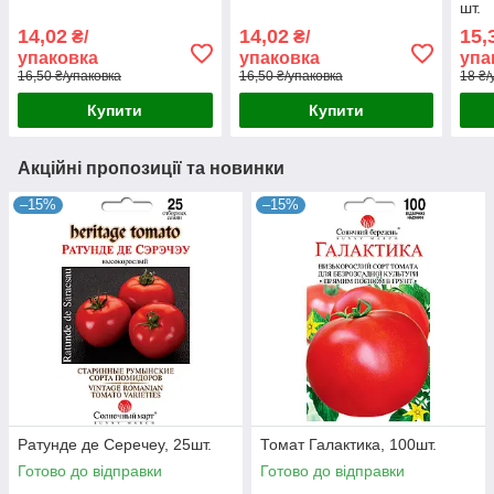
шт.
14,02
14,02
15,
₴/
₴/
упаковка
упаковка
упа
16,50 ₴/упаковка
16,50 ₴/упаковка
18 ₴/
Купити
Купити
Акційні пропозиції та новинки
–15%
–15%
Ратунде де Серечеу, 25шт.
Томат Галактика, 100шт.
Готово до відправки
Готово до відправки