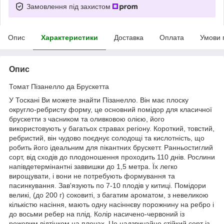
Замовлення під захистом
Опис
Характеристики
Доставка
Оплата
Умови 
Опис
Томат Пізанелло да Брускетта
У Тоскані Ви можете знайти Пізанелло. Він має плоску
округло-ребристу форму, це основний помідор для класичної
брускетти з часником та оливковою олією, його
використовують у багатьох стравах регіону. Короткий, товстий,
ребристий, він чудово поєднує солодощі та кислотність, що
робить його ідеальним для пікантних брускетт. Ранньостиглий
сорт, від сходів до плодоношення проходить 110 днів. Рослини
напівдетермінантні заввишки до 1,5 метра. Їх легко
вирощувати, і вони не потребують формування та
пасинкування. Зав'язують по 7-10 плодів у китиці. Помідори
великі, (до 200 г) соковиті, з багатим ароматом, з невеликою
кількістю насіння, мають одну насіннєву порожнину на ребро і
до восьми ребер на плід. Колір насичено-червоний із
рожевим відтінком на плечах. Це надзвичайно стійкий сорт із