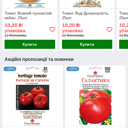
Томат Жовтий пухнастий
Томат Леді Досконалість,
Тома
кабан, 25шт.
25шт.
25ш
10,20
10,20
10,
₴/
₴/
упаковка
упаковка
упа
12 ₴/упаковка
12 ₴/упаковка
12 ₴/
Купити
Купити
Акційні пропозиції та новинки
–15%
–15%