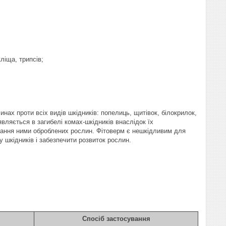
ліща, трипсів;
нах проти всіх видів шкідників: попелиць, щитівок, білокрилок,
вляється в загибелі комах-шкідників внаслідок їх
оїдання ними оброблених рослин. Фітоверм є нешкідливим для
 шкідників і забезпечити розвиток рослин.
Спосіб застосування