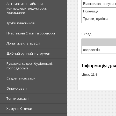
Автоматика: таймери,
Білокрилка, павутин
контролери, редуктори,
Попелиця
лічильники
Трипси, щитівка
Труби пластикові
Пластикові Сітки та бордюри
Склад
Лопати, вила, граблі
аверсектін
Дрібний ручний інструмент
Рукавиці садові, будівельні,
Інформація дл
господарські
Ціна:
11 ₴
Садові аксесуари
Оприскувачі
Тенти захисні
Хомути. Стяжки