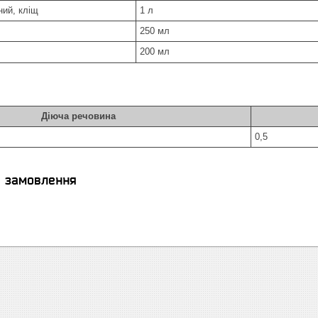
ний, кліщ
1 л
250 мл
200 мл
Діюча речовина
0,5
я замовлення