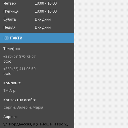
Четвер
10:00
16:00
Пʼятниця
10:00
16:00
Субота
Вихідний
Неділя
Вихідний
КОНТАКТИ
+380 (68) 870-72-67
офіс
+380 (66) 411-06-50
офіс
ТМ Агрі
Сергій, Валерій, Марія
ул. Иорданская, 9 (Лайоша Гавро 9),