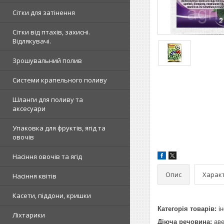
Сітки для затінення
Сітки від птахів, захисні.
Відлякувачі.
Зрошувальний полив
Системи крапельного поливу
Шланги для поливу та
аксесуари
Упаковка для фруктів, ягід та
овочів
Насіння овочів та ягід
Опис
Харак
Насіння квітів
Касети, піддони, кришки
Категорія товарів:
і
Ліхтарики
Діюча речовина:
аве