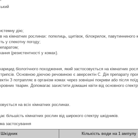
ський
истемну дію;
в на кімнатних рослинах: попелиць, щитівок, білокрилок, павутинниного к
ть у спекотну погоду;
репаратом;
кання (резистентності у комах).
акарицид біологічного походження, який застосовується на кімнатних росли
 трипсів. Основною діючою речовиною є аверсектін С. Дія препарату проя
ектін З потрапляє в організм комах через зовнішні покриви або після п
кровних тварин. Допомагає захистити домашні квіти від основного спектру
овується на всіх кімнатних рослинах.
ає більшість кімнатних рослин від широкого спектру шкідників.
ема застосування
Шкідник
Кількість води на 1 ампулу