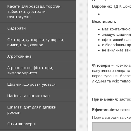
Касети для розсади, торф'яні
Виробник:
ТД Кішон
таблетки, субстрати,
грунтосуміші
Властивості:
Сидерати
має контактно-с
знищує шкідникі
Сікатори, сучкорізи, кущорізи,
ефективний наві
пилки, ножі, сокири
є біологічним п
не викликає зви
Агротканина
Фітоверм
–
інсекто-
Агроволокно, фіксатори,
павутинного кліща та
зимове укриття
паралізування. Аверс
людини та усіх тепло
Шланги, що розтягуються
Насіння газонних трав
Призначення:
застос
Шпагат, дріт для підв'язки
Ефективність:
захищ
рослин
Норма витрати та сх
Сітки шпалерні