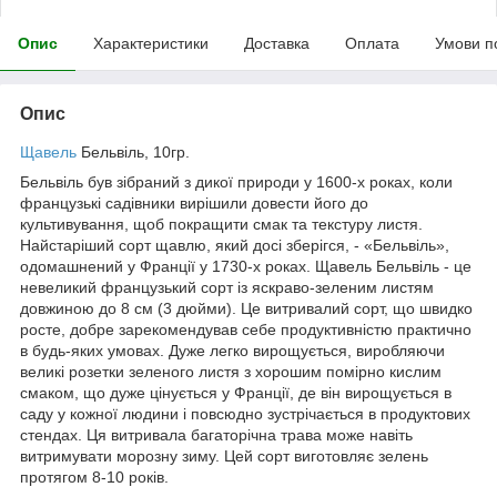
Опис
Характеристики
Доставка
Оплата
Умови п
Опис
Щавель
Бельвіль, 10гр.
Бельвіль був зібраний з дикої природи у 1600-х роках, коли
французькі садівники вирішили довести його до
культивування, щоб покращити смак та текстуру листя.
Найстаріший сорт щавлю, який досі зберігся, - «Бельвіль»,
одомашнений у Франції у 1730-х роках. Щавель Бельвіль - це
невеликий французький сорт із яскраво-зеленим листям
довжиною до 8 см (3 дюйми). Це витривалий сорт, що швидко
росте, добре зарекомендував себе продуктивністю практично
в будь-яких умовах. Дуже легко вирощується, виробляючи
великі розетки зеленого листя з хорошим помірно кислим
смаком, що дуже цінується у Франції, де він вирощується в
саду у кожної людини і повсюдно зустрічається в продуктових
стендах. Ця витривала багаторічна трава може навіть
витримувати морозну зиму. Цей сорт виготовляє зелень
протягом 8-10 років.