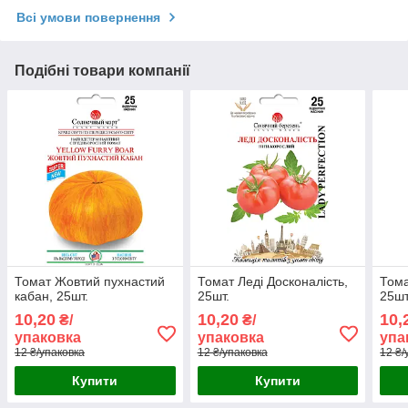
Всі умови повернення
Подібні товари компанії
Томат Жовтий пухнастий
Томат Леді Досконалість,
Тома
кабан, 25шт.
25шт.
25ш
10,20
10,20
10,
₴/
₴/
упаковка
упаковка
упа
12 ₴/упаковка
12 ₴/упаковка
12 ₴/
Купити
Купити