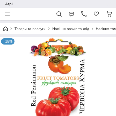
Агрі
Товари та послуги
Насіння овочів та ягід
Насіння том
–15%