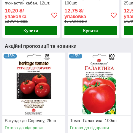
пухнастий кабан, 12шт.
100шт.
25шт
10,20
12,75
12,
₴/
₴/
упаковка
упаковка
упа
12 ₴/упаковка
15 ₴/упаковка
14,70
Купити
Купити
Акційні пропозиції та новинки
–15%
–15%
Ратунде де Серечеу, 25шт.
Томат Галактика, 100шт.
Готово до відправки
Готово до відправки