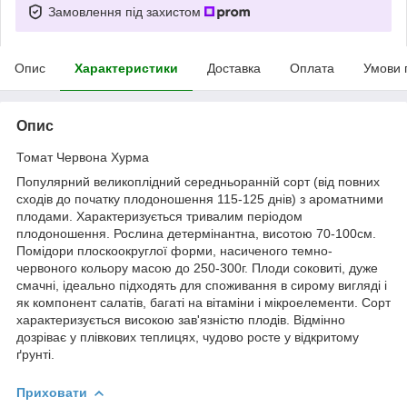
Замовлення під захистом
Опис
Характеристики
Доставка
Оплата
Умови 
Опис
Томат Червона Хурма
Популярний великоплідний середньоранній сорт (від повних
сходів до початку плодоношення 115-125 днів) з ароматними
плодами. Характеризується тривалим періодом
плодоношення. Рослина детермінантна, висотою 70-100см.
Помідори плоскоокруглої форми, насиченого темно-
червоного кольору масою до 250-300г. Плоди соковиті, дуже
смачні, ідеально підходять для споживання в сирому вигляді і
як компонент салатів, багаті на вітаміни і мікроелементи. Сорт
характеризується високою зав'язністю плодів. Відмінно
дозріває у плівкових теплицях, чудово росте у відкритому
ґрунті.
Приховати