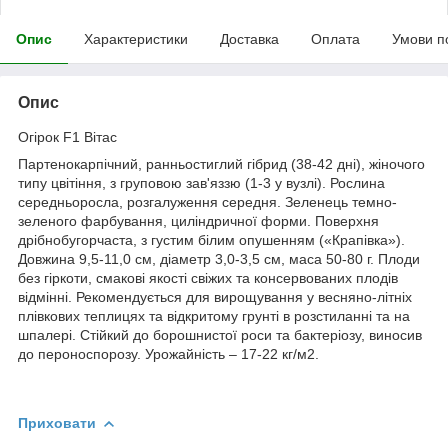
Опис
Характеристики
Доставка
Оплата
Умови п
Опис
Огірок F1 Вітас
Партенокарпічний, ранньостиглий гібрид (38-42 дні), жіночого
типу цвітіння, з груповою зав'яззю (1-3 у вузлі). Рослина
середньоросла, розгалуження середня. Зеленець темно-
зеленого фарбування, циліндричної форми. Поверхня
дрібнобугорчаста, з густим білим опушенням («Крапівка»).
Довжина 9,5-11,0 см, діаметр 3,0-3,5 см, маса 50-80 г. Плоди
без гіркоти, смакові якості свіжих та консервованих плодів
відмінні. Рекомендується для вирощування у весняно-літніх
плівкових теплицях та відкритому грунті в розстиланні та на
шпалері. Стійкий до борошнистої роси та бактеріозу, виносив
до пероноспорозу. Урожайність – 17-22 кг/м2.
Приховати