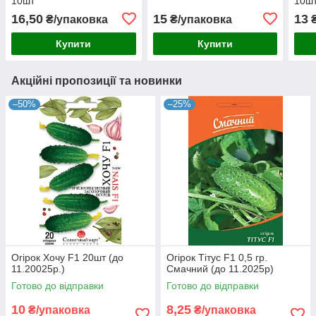
10шт
10ш
16,50
15
13
₴/упаковка
₴/упаковка
₴
Купити
Купити
Акційні пропозиції та новинки
–50%
–25%
Огірок Хочу F1 20шт (до
Огірок Тітус F1 0,5 гр.
11.20025р.)
Смачний (до 11.2025р)
Готово до відправки
Готово до відправки
10
8,25
₴/упаковка
₴/упаковка