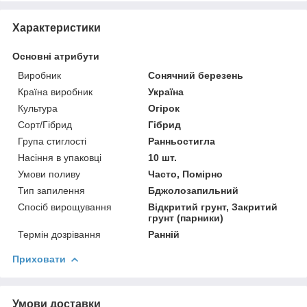
Характеристики
Основні атрибути
Виробник
Сонячний березень
Країна виробник
Україна
Культура
Огірок
Сорт/Гібрид
Гібрид
Група стиглості
Ранньостигла
Насіння в упаковці
10 шт.
Умови поливу
Часто, Помірно
Тип запилення
Бджолозапильний
Спосіб вирощування
Відкритий грунт, Закритий
грунт (парники)
Термін дозрівання
Ранній
Приховати
Умови доставки