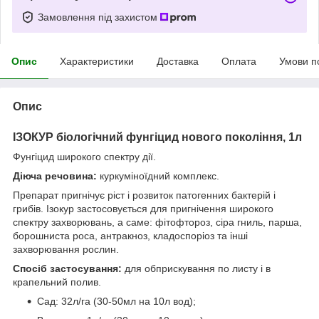
Замовлення під захистом
Опис
Характеристики
Доставка
Оплата
Умови п
Опис
ІЗОКУР біологічний фунгіцид нового покоління, 1л
Фунгіцид широкого спектру дії.
Діюча речовина:
куркуміноїдний комплекс.
Препарат пригнічує ріст і розвиток патогенних бактерій і
грибів. Ізокур застосовується для пригнічення широкого
спектру захворювань, а саме: фітофтороз, сіра гниль, парша,
борошниста роса, антракноз, кладоспоріоз та інші
захворювання рослин.
Спосіб застосування:
для обприскування по листу і в
крапельний полив.
Сад: 32л/га (30-50мл на 10л вод);