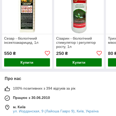
Сезар - біологічний
Сізарин - біологічний
Трих
інсектоакарицид, 1л
стимулятор і регулятор
міко
росту, 1л
550
250
80
₴
₴
Купити
Купити
Про нас
100% позитивних з 394 відгуків за рік
Працює з 30.06.2010
м. Київ
ул. Иорданская, 9 (Лайоша Гавро 9), Київ, Україна