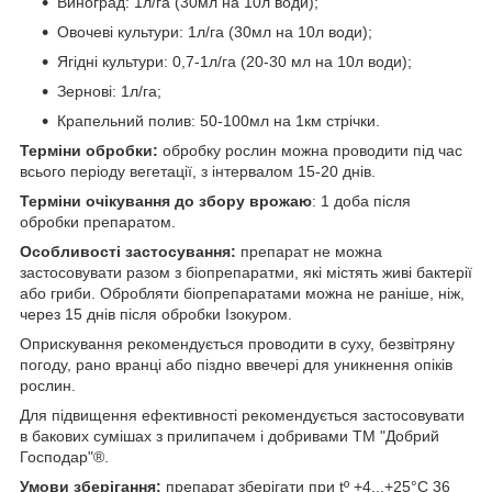
Виноград: 1л/га (30мл на 10л води);
Овочеві культури: 1л/га (30мл на 10л води);
Ягідні культури: 0,7-1л/га (20-30 мл на 10л води);
Зернові: 1л/га;
Крапельний полив: 50-100мл на 1км стрічки.
Терміни обробки:
обробку рослин можна проводити під час
всього періоду вегетації, з інтервалом 15-20 днів.
Терміни очікування до збору врожаю
: 1 доба після
обробки препаратом.
Особливості застосування:
препарат не можна
застосовувати разом з біопрепаратми, які містять живі бактерії
або гриби. Обробляти біопрепаратами можна не раніше, ніж,
через 15 днів після обробки Ізокуром.
Оприскування рекомендується проводити в суху, безвітряну
погоду, рано вранці або піздно ввечері для уникнення опіків
рослин.
Для підвищення ефективності рекомендується застосовувати
в бакових сумішах з прилипачем і добривами ТМ "Добрий
Господар"®.
Умови зберігання:
препарат зберігати при tº +4...+25°С 36