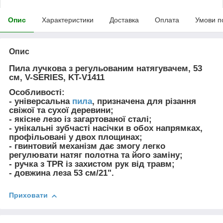
Опис
Характеристики
Доставка
Оплата
Умови п
Опис
Пила лучкова з регульованим натягувачем, 53
см, V-SERIES, KT-V1411
Особливості:
- універсальна
пила
, призначена для різання
свіжої та сухої деревини;
- якісне лезо із загартованої сталі;
- унікальні зубчасті насічки в обох напрямках,
профільовані у двох площинах;
- гвинтовий механізм дає змогу легко
регулювати натяг полотна та його заміну;
- ручка з TPR із захистом рук від травм;
- довжина леза 53 см/21".
Приховати