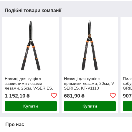
Подібні товари компанії
Ножиці для кущів з
Ножиці для кущів з
Пила
звивистими лезами
прямими лезами, 20см, V-
кобу
лезами, 25см, V-SERIES,
SERIES, KT-V1110
GRI
KT-V1130
1 152,10
681,90
907
₴
₴
Купити
Купити
Про нас