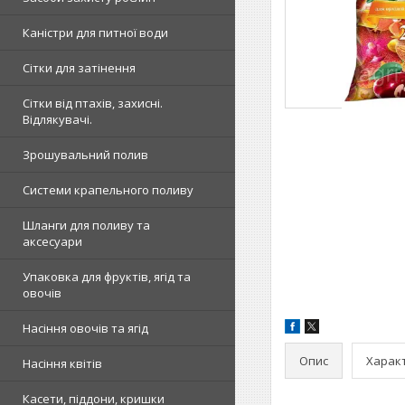
Каністри для питної води
Сітки для затінення
Сітки від птахів, захисні.
Відлякувачі.
Зрошувальний полив
Системи крапельного поливу
Шланги для поливу та
аксесуари
Упаковка для фруктів, ягід та
овочів
Насіння овочів та ягід
Опис
Харак
Насіння квітів
Касети, піддони, кришки