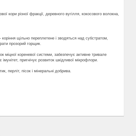
ої кори різної фракції, деревного вугілля, кокосового волокна,
- коріння щільно переплетене і зводяться над субстратом,
ирати прозорий горщик.
ок міцної кореневої системи, забезпечує активне тривале
є імунітет, пригнічує розвиток шкідливої мікрофлори.
ик, перліт, пісок і мінеральні добрива.