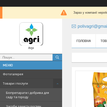
Зараз у компанії нероб
polivagri@gma
ГОЛОВНА
ТОВ
Агрі
Фотогалерея
Товари і послуги
Біопрепарати і добрива для
саду та городу
Засоби захисту рослин