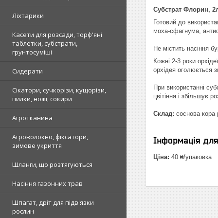
Субстрат Флорин, 2л
Ліхтарики
Готовий до використа
моха-сфагнума, антисе
Касети для розсади, торф'яні
таблетки, субстрати,
Не містить насіння бу
грунтосуміші
Кожні 2-3 роки орхід
орхідея оголюється зн
Сидерати
При використанні суб
Сікатори, сучкорізи, кущорізи,
цвітіння і збільшує 
пилки, ножі, сокири
Склад:
соснова кора 
Агротканина
Агроволокно, фіксатори,
Інформація дл
зимове укриття
Ціна:
40 ₴/упаковка
Шланги, що розтягуються
Насіння газонних трав
Шпагат, дріт для підв'язки
рослин