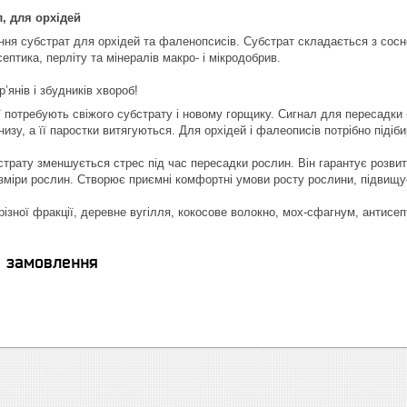
, для орхідей
ння субстрат для орхідей та фаленопсисів. Субстрат складається з соснов
птика, перліту та мінералів макро- і мікродобрив.
р’янів і збудників хвороб!
еї потребують свіжого субстрату і новому горщику. Сигнал для пересадки 
изу, а її паростки витягуються. Для орхідей і фалеописів потрібно підіб
страту зменшується стрес під час пересадки рослин. Він гарантує розвит
розміри рослин. Створює приємні комфортні умови росту рослини, підвищу
різної фракції, деревне вугілля, кокосове волокно, мох-сфагнум, антисепт
я замовлення