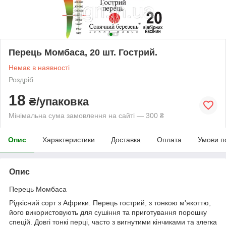
Перець Момбаса, 20 шт. Гострий.
Немає в наявності
Роздріб
18
₴/упаковка
Мінімальна сума замовлення на сайті — 300 ₴
Опис
Характеристики
Доставка
Оплата
Умови п
Опис
Перець Момбаса
Рідкісний сорт з Африки. Перець гострий, з тонкою м'якоттю,
його використовують для сушіння та приготування порошку
спецій. Довгі тонкі перці, часто з вигнутими кінчиками та злегка