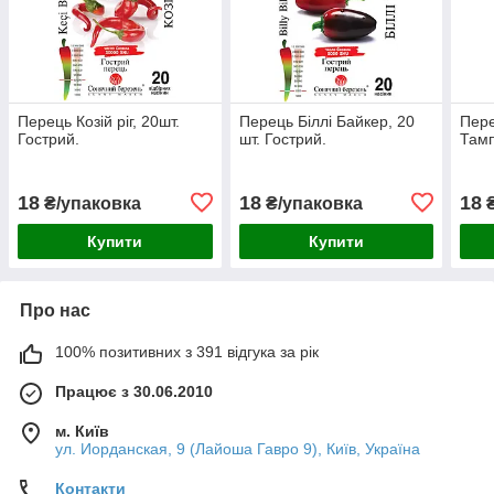
Перець Козій ріг, 20шт.
Перець Біллі Байкер, 20
Пер
Гострий.
шт. Гострий.
Тамп
18
18
18
₴/упаковка
₴/упаковка
₴
Купити
Купити
Про нас
100% позитивних з 391 відгука за рік
Працює з 30.06.2010
м. Київ
ул. Иорданская, 9 (Лайоша Гавро 9), Київ, Україна
Контакти