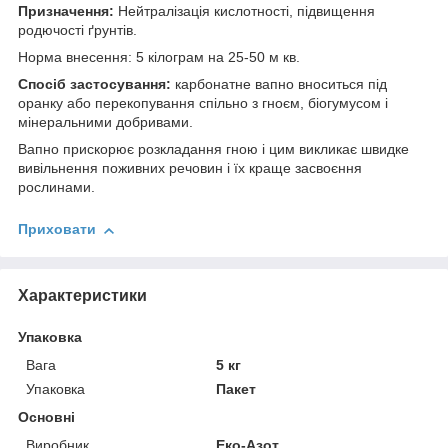
Призначення:
Нейтралізація кислотності, підвищення
родючості ґрунтів.
Норма внесення: 5 кілограм на 25-50 м кв.
Спосіб застосування:
карбонатне вапно вноситься під
оранку або перекопування спільно з гноєм, біогумусом і
мінеральними добривами.
Вапно прискорює розкладання гною і цим викликає швидке
вивільнення поживних речовин і їх краще засвоєння
рослинами.
Приховати
Характеристики
Упаковка
Вага
5 кг
Упаковка
Пакет
Основні
Виробник
Еко-Азот