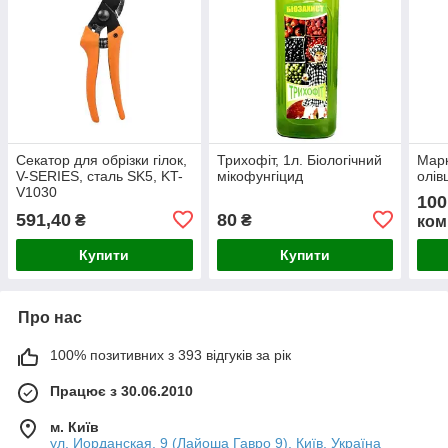
Секатор для обрізки гілок,
Трихофіт, 1л. Біологічний
Марк
V-SERIES, сталь SK5, KT-
мікофунгіцид
олів
V1030
100
591,40
80
₴
₴
ком
Купити
Купити
Про нас
100% позитивних з 393 відгуків за рік
Працює з 30.06.2010
м. Київ
ул. Иорданская, 9 (Лайоша Гавро 9), Київ, Україна