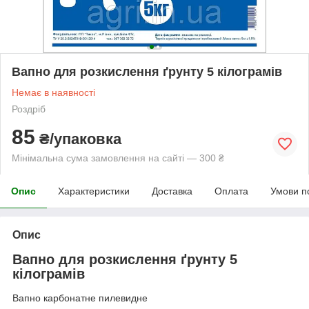
Вапно для розкислення ґрунту 5 кілограмів
Немає в наявності
Роздріб
85
₴/упаковка
Мінімальна сума замовлення на сайті — 300 ₴
Опис
Характеристики
Доставка
Оплата
Умови п
Опис
Вапно для розкислення ґрунту 5
кілограмів
Вапно карбонатне пилевидне