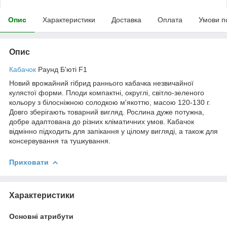
Опис
Характеристики
Доставка
Оплата
Умови п
Опис
Кабачок
Раунд Б'юті F1
Новий врожайний гібрид раннього кабачка незвичайної
кулястої форми. Плоди компактні, округлі, світло-зеленого
кольору з білосніжною солодкою м'якоттю, масою 120-130 г.
Довго зберігають товарний вигляд. Рослина дуже потужна,
добре адаптована до різних кліматичних умов. Кабачок
відмінно підходить для запікання у цілому вигляді, а також для
консервування та тушкування.
Приховати
Характеристики
Основні атрибути