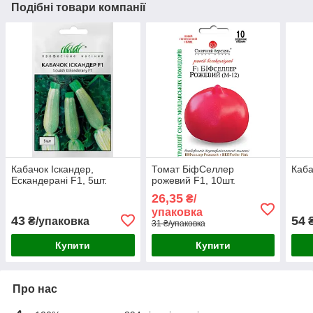
Подібні товари компанії
Кабачок Іскандер,
Томат БіфСеллер
Каба
Ескандерані F1, 5шт.
рожевий F1, 10шт.
26,35
₴/
упаковка
43
54
₴/упаковка
₴
31 ₴/упаковка
Купити
Купити
Про нас