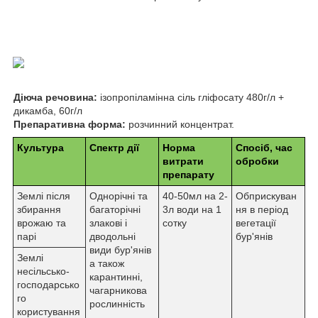
Діюча речовина:
ізопропіламінна сіль гліфосату 480г/л +
дикамба, 60г/л
Препаративна форма:
розчинний концентрат.
Культура
Спектр дії
Норма
Спосіб, час
витрати
обробки
препарату
Землі після
Однорічні та
40-50мл на 2-
Обприскуван
збирання
багаторічні
3л води на 1
ня в період
врожаю та
злакові і
сотку
вегетації
парі
дводольні
бур'янів
види бур'янів
Землі
а також
несільсько-
карантинні,
господарсько
чагарникова
го
рослинність
користування