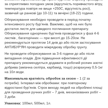
за сприятливих погодних умов (відсутність поривчастого вітру,
температура повітря не вище +25
0
С, відсутність росі),
зазвичай це ранкові (до 10-11) та вечірні (18-22) години.
Обприскування необхідно проводити в період початку
інтенсивного росту бур'янів. Важливо, щоб на них було
достатня листя для швидкого поглинання препарату.
Обприскування однорічних бур'янів проводитися у фазі 4-6
листків , багаторічних ― при висоті до 15-20см. Не
рекомендується протягом 14 днів до або після застосування
АНТИБУР'ЯН проводити міжрядкову обробку грунту.
Не проводити обприскування за 3-6 години до або після
випадання опадів. Для підвищення ефективності дії
препарату рекомендується додавати в робочий розчин азотні
добрива (аміачна селітра, карбамід, тощо) розрахунку 0,5-1кг
на 10л води.
Максимальна кратність обробок за сезон
– 1 (2 за
потреби). Інтервал між обробками: при повторному
відростанні бур'янів. Строк виходу людей на оброблені площі
для проведення ручних робіт – 7 днів, механізованих робіт –
3 доби.
Упаковка:
100мл, 500мл, 1л.