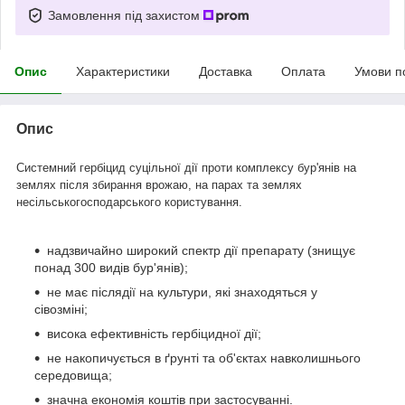
Замовлення під захистом
Опис
Характеристики
Доставка
Оплата
Умови п
Опис
Системний гербіцид суцільної дії проти комплексу бур'янів на
землях після збирання врожаю, на парах та землях
несільськогосподарського користування.
надзвичайно широкий спектр дії препарату (знищує
понад 300 видів бур'янів);
не має післядії на культури, які знаходяться у
сівозміні;
висока ефективність гербіцидної дії;
не накопичується в ґрунті та об'єктах навколишнього
середовища;
значна економія коштів при застосуванні.