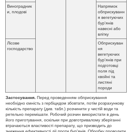
Виноградник
Напрямок
и, плодові
обприскуванн
я вегетуючих
бур'янів
навесні або
влітку
Лісове
Обприскуван
господарство
ня
вегетуючих
бур'янів при
подготовці
поля під
хвойні та
листяні
породи
Застосування.
Перед проведенням обприскування
необхідно ємність з гербіцидом збовтати, потім розрахункову
кількість препарату (див. табл.) розчинити у чистій води та
ретельно перемішати. Робочий розчин використати в день
його приготування, оскільки при довготривалому зберіганні
втрачаються властивості препарату, що призводить до
зниження ефективності дії проти бур'янів. Обробку проводити