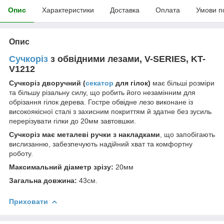
Опис
Характеристики
Доставка
Оплата
Умови п
Опис
Сучкоріз
з обвідними лезами, V-SERIES, KT-
V1212
Сучкоріз дворучний (
секатор
для гілок)
має більші розміри
та більшу різальну силу, що робить його незамінним для
обрізання гілок дерева. Гостре обвідне лезо виконане із
високоякісної сталі з захисним покриттям й здатне без зусиль
перерізувати гілки до 20мм завтовшки.
Сучкоріз має металеві ручки з накладками
, що запобігають
вислизанню, забезпечують надійний хват та комфортну
роботу.
Максимальний діамет
р зрізу:
20мм
Загальна довжина:
43см.
Приховати