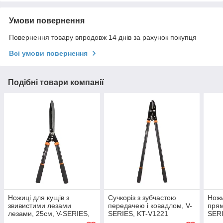
Умови повернення
Повернення товару впродовж 14 днів за рахунок покупця
Всі умови повернення
Подібні товари компанії
Ножиці для кущів з
Сучкоріз з зубчастою
Ножи
звивистими лезами
передачею і ковадлом, V-
прям
лезами, 25см, V-SERIES,
SERIES, KT-V1221
SERI
KT-V1130