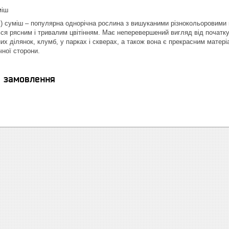
міш
) суміш – популярна однорічна рослина з вишуканими різнокольоровими 
ся рясним і тривалим цвітінням. Має неперевершений вигляд від початку 
х ділянок, клумб, у парках і скверах, а також вона є прекрасним матеріа
чної сторони.
я замовлення