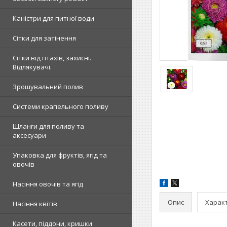
Каністри для питної води
Сітки для затінення
Сітки від птахів, захисні.
Відлякувачі.
Зрошувальний полив
Системи крапельного поливу
Шланги для поливу та
аксесуари
Упаковка для фруктів, ягід та
овочів
Насіння овочів та ягід
Опис
Харак
Насіння квітів
Касети, піддони, кришки