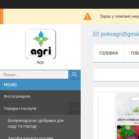
Зараз у компанії не
polivagri@gma
ГОЛОВНА
ТОВ
Агрі
Фотогалерея
Товари і послуги
Біопрепарати і добрива для
саду та городу
Засоби захисту рослин