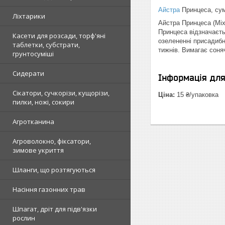
Айстра
Принцеса, су
Ліхтарики
Айстра Принцеса (Mix
Принцеса відзначаєть
Касети для розсади, торф'яні
озелененні присадибни
таблетки, субстрати,
тижнів. Вимагає соня
грунтосуміші
Сидерати
Інформація дл
Сікатори, сучкорізи, кущорізи,
Ціна:
15 ₴/упаковка
пилки, ножі, сокири
Агротканина
Агроволокно, фіксатори,
зимове укриття
Шланги, що розтягуються
Насіння газонних трав
Шпагат, дріт для підв'язки
рослин