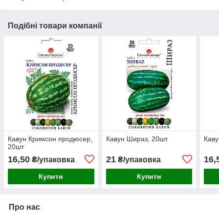
Подібні товари компанії
Кавун Кримсон продюсер,
Кавун Шираз, 20шт.
Каву
20шт
16,50
21
16,
₴/упаковка
₴/упаковка
Купити
Купити
Про нас