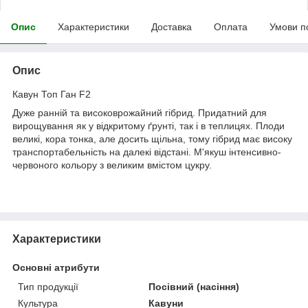
Опис
Характеристики
Доставка
Оплата
Умови п
Опис
Кавун Топ Ган F2
Дуже ранній та високоврожайний гібрид. Придатний для
вирощування як у відкритому ґрунті, так і в теплицях. Плоди
великі, кора тонка, але досить щільна, тому гібрид має високу
транспортабельність на далекі відстані. М'якуш інтенсивно-
червоного кольору з великим вмістом цукру.
Характеристики
Основні атрибути
Тип продукції
Посівний (насіння)
Культура
Кавуни