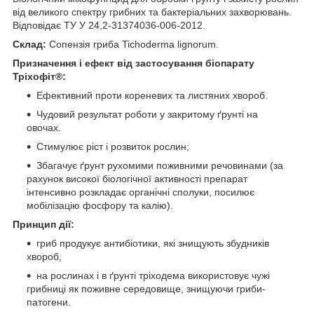
від великого спектру грибних та бактеріальних захворювань.
Відповідає ТУ У 24,2-31374036-006-2012.
Склад:
Сопензія гриба Tichoderma lignorum.
Призначення і ефект від застосування біопарату
Тріхофіт®:
Ефективний проти кореневих та листяних хвороб.
Чудовий результат роботи у закритому ґрунті на
овочах.
Стимулює ріст і розвиток рослин;
Збагачує ґрунт рухомими поживними речовинами (за
рахунок високої біологічної активності препарат
інтенсивно розкладає органічні сполуки, посилює
мобілізацію фосфору та калію).
Принцип дії:
гриб продукує антибіотики, які знищують збудників
хвороб,
на рослинах і в ґрунті тріходема використовує чужі
грибниці як поживне середовище, знищуючи гриби-
патогени.