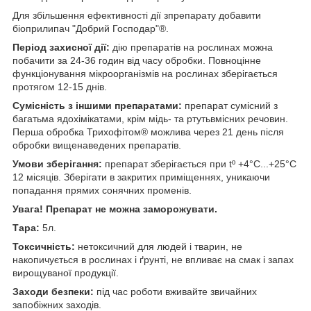
Для збільшення ефективності дії зпрепарату добавити
біоприлипач "Добрий Господар"®.
Період захисної дії:
дію препаратів на рослинах можна
побачити за 24-36 годин від часу обробки. Повноцінне
функціонування мікроорганізмів на рослинах зберігається
протягом 12-15 днів.
Сумісність з іншими препаратами:
препарат сумісний з
багатьма ядохімікатами, крім мідь- та ртутьвмісних речовин.
Перша обробка Трихофітом® можлива через 21 день після
обробки вищенаведених препаратів.
Умови зберігання:
препарат зберігається при tº +4°С...+25°С
12 місяців. Зберігати в закритих приміщеннях, уникаючи
попадання прямих сонячних променів.
Увага! Препарат не можна заморожувати.
Тара:
5л.
Токсичність:
нетоксичний для людей і тварин, не
накопичується в рослинах і ґрунті, не впливає на смак і запах
вирощуваної продукції.
Заходи безпеки:
під час роботи вживайте звичайних
запобіжних заходів.