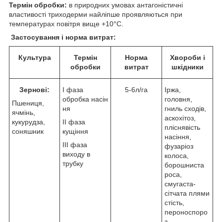
Термін обробки:
в природних умовах антагоністичні
властивості триходерми найліпше проявляються при
температурах повітря вище +10°С.
Застосування і норма витрат:
Культура
Термін
Норма
Хвороби і
обробки
витрат
шкідники
Зернові:
I фаза
5-6л/га
Іржа,
обробка насін
головня,
Пшениця,
ня
гниль сходів,
ячмінь,
аскохітоз,
кукурудза,
II фаза
пліснявість
соняшник
кущіння
насіння,
III фаза
фузаріоз
виходу в
колоса,
трубку
борошниста
роса,
смугаста-
сітчата плями
стість,
пероноспоро
з