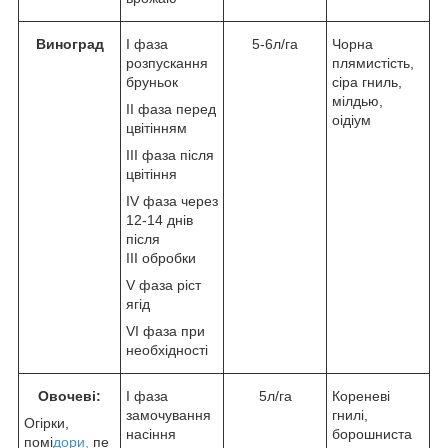
Виноград
I фаза
5-6л/га
Чорна
розпускання
плямистість,
бруньок
сіра гниль,
мілдью,
II фаза перед
оідіум
цвітінням
III фаза після
цвітіння
IV фаза через
12-14 днів
після
III обробки
V фаза ріст
ягід
VI фаза при
необхідності
Овочеві:
I фаза
5л/га
Кореневі
замочування
гнилі,
Огірки,
насіння
борошниста
помі
дори,
пе