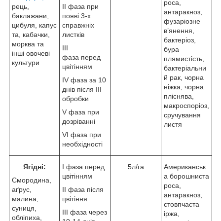
роса,
рець,
II фаза при
антаракноз,
баклажани,
появі 3-х
фузаріозне
цибуля, капус
справжніх
в’янення,
та, кабачки,
листків
бактеріоз,
морква та
ІII
бура
інші овочеві
фаза перед
плямистість,
культури
цвітінням
бактеріальни
й рак, чорна
ІV фаза за 10
ніжка, чорна
днів після III
пліснява,
обробки
макроспоріоз,
V фаза при
сручування
дозріванні
листя
VI фаза при
необхідності
Ягідні:
I фаза перед
5л/га
Американськ
цвітінням
а борошниста
Смородина,
роса,
аґрус,
ІI фаза після
антаракноз,
малина,
цвітіння
стовпчаста
суниця,
ІІI фаза через
іржа,
обліпиха,