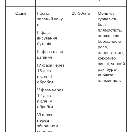
Сади
I фаза
25-30л/га
Моніліоз,
зелений кону
курчавість,
с
біла
плямистість,
II фаза
парша, тля,
висування
борошниста
бутонів
роса,
ІІI фаза після
плодові гнилі,
цвітіння
коккомізо
вишні, чорний
ІV фаза через
рак, бура-
15 днів
дирчата
після III
плямистість
обробки
V фаза через
12 днів
після IV
обробки
VI фаза
перед
збиранням
врожаю