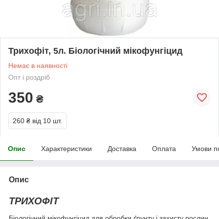
Трихофіт, 5л. Біологічний мікофунгіцид
Немає в наявності
Опт і роздріб
350
₴
260 ₴
від 10 шт.
Опис
Характеристики
Доставка
Оплата
Умови п
Опис
ТРИХОФІТ
Біологічний мікофунгіцид для обробки ґрунту і захисту рослин