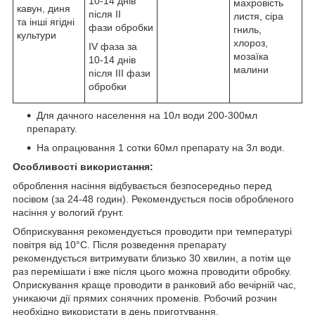
10-14 днів
махровість
кавун, диня
після ІI
листя, сіра
та інші ягідні
фази обробки
гниль,
культури
хлороз,
ІV фаза за
мозаїка
10-14 днів
малини
після ІІI фази
обробки
Для дачного населення на 10л води 200-300мл
препарату.
На опрацювання 1 сотки 60мл препарату на 3л води.
Особливості використання:
оброблення насіння відбувається безпосередньо перед
посівом (за 24-48 годин). Рекомендується посів обробленого
насіння у вологий ґрунт.
Обприскування рекомендується проводити при температурі
повітря від 10°С. Після розведення препарату
рекомендується витримувати близько 30 хвилин, а потім ще
раз перемішати і вже після цього можна проводити обробку.
Оприскування краще проводити в ранковий або вечірній час,
уникаючи дії прямих сонячних променів. Робочий розчин
необхідно використати в день приготування.