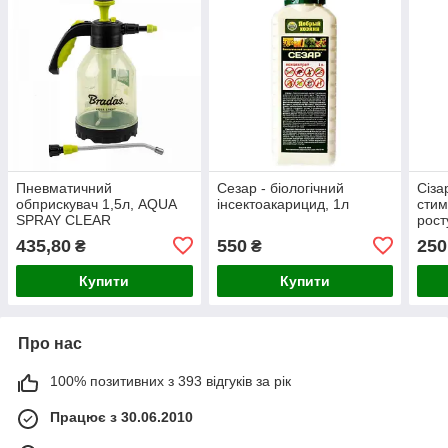
Пневматичний
Сезар - біологічний
Сіза
обприскувач 1,5л, AQUA
інсектоакарицид, 1л
стим
SPRAY CLEAR
рост
435,80
550
250
₴
₴
Купити
Купити
Про нас
100% позитивних з 393 відгуків за рік
Працює з 30.06.2010