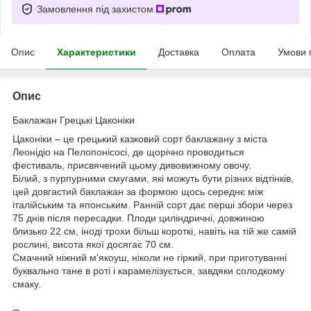
Замовлення під захистом
Опис
Характеристики
Доставка
Оплата
Умови 
Опис
Баклажан Грецькі Цаконіки
Цаконіки – це грецький казковий сорт баклажану з міста
Леонідіо на Пелопонісосі, де щорічно проводиться
фестиваль, присвячений цьому дивовижному овочу.
Білий, з пурпурними смугами, які можуть бути різних відтінків,
цей довгастий баклажан за формою щось середнє між
італійським та японським. Ранній сорт дає перші збори через
75 днів після пересадки. Плоди циліндричні, довжиною
близько 22 см, іноді трохи більш короткі, навіть на тій же самій
рослині, висота якої досягає 70 см.
Смачний ніжний м'якоуш, ніколи не гіркий, при приготуванні
буквально тане в роті і карамелізується, завдяки солодкому
смаку.