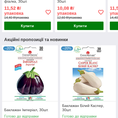
фіалка, 30шт.
30шт.
11,52
10,08
11,
₴/
₴/
упаковка
упаковка
упа
14,40 ₴/упаковка
12,60 ₴/упаковка
14,40
Купити
Купити
Акційні пропозиції та новинки
–20%
–20%
Баклажан Білий Каспер,
Баклажан Імперіал, 30шт.
30шт.
Готово до відправки
Готово до відправки