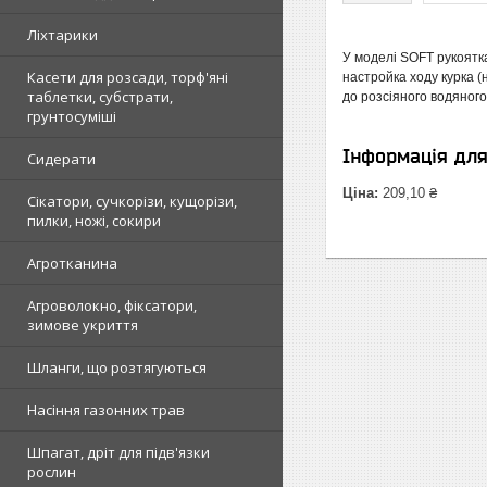
Ліхтарики
У моделі SOFT рукоятк
Касети для розсади, торф'яні
настройка ходу курка (
таблетки, субстрати,
до розсіяного водяного
грунтосуміші
Інформація дл
Сидерати
Ціна:
209,10 ₴
Сікатори, сучкорізи, кущорізи,
пилки, ножі, сокири
Агротканина
Агроволокно, фіксатори,
зимове укриття
Шланги, що розтягуються
Насіння газонних трав
Шпагат, дріт для підв'язки
рослин