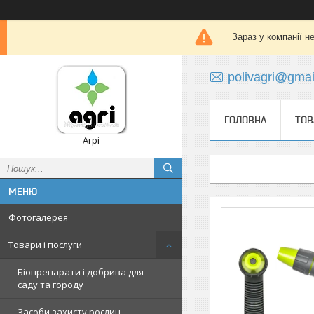
Зараз у компанії н
polivagri@gma
ГОЛОВНА
ТОВ
Агрі
Фотогалерея
Товари і послуги
Біопрепарати і добрива для
саду та городу
Засоби захисту рослин