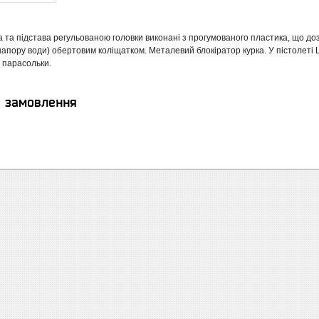
а та підстава регульованою головки виконані з прогумованого пластика, що до
напору води) обертовим коліщатком. Металевий блокіратор курка. У пістолеті 
 парасольки.
я замовлення