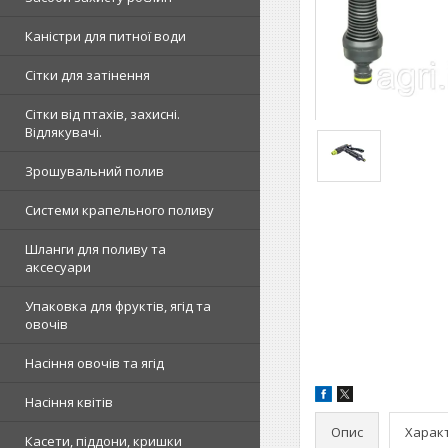
Каністри для питної води
Сітки для затінення
Сітки від птахів, захисні.
Відлякувачі.
Зрошувальний полив
Системи крапельного поливу
Шланги для поливу та
аксесуари
Упаковка для фруктів, ягід та
овочів
Насіння овочів та ягід
Насіння квітів
Опис
Харак
Касети, піддони, кришки