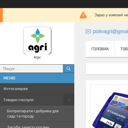
Зараз у компанії н
polivagri@gma
ГОЛОВНА
ТОВ
Агрі
Фотогалерея
Товари і послуги
Біопрепарати і добрива для
саду та городу
Засоби захисту рослин