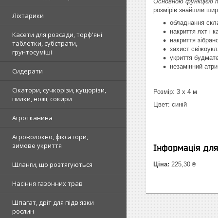
Основною функцією та
розмірів знайшли шир
Ліхтарики
обладнання скл
накриття яхт і к
Касети для розсади, торф'яні
накриття зібран
таблетки, субстрати,
захист свіжоук
грунтосуміші
укриття будмате
незамінний атри
Сидерати
Сікатори, сучкорізи, кущорізи,
Розмір: 3 х 4 м
пилки, ножі, сокири
Цвет: синій
Агротканина
Агроволокно, фіксатори,
зимове укриття
Інформація дл
Шланги, що розтягуються
Ціна:
225,30 ₴
Насіння газонних трав
Шпагат, дріт для підв'язки
рослин