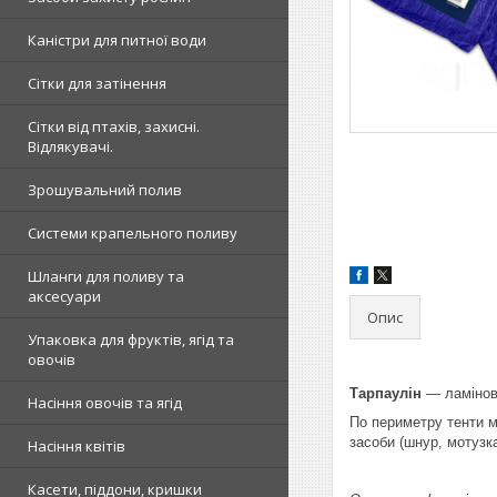
Каністри для питної води
Сітки для затінення
Сітки від птахів, захисні.
Відлякувачі.
Зрошувальний полив
Системи крапельного поливу
Шланги для поливу та
аксесуари
Опис
Упаковка для фруктів, ягід та
овочів
Тарпаулін
— ламінова
Насіння овочів та ягід
По периметру тенти м
засоби (шнур, мотузка
Насіння квітів
Касети, піддони, кришки