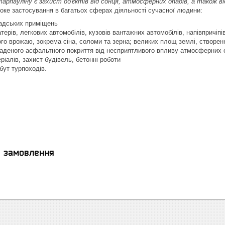
рпауліну є захист об'єктів від сонця, атмосферних опадів, а також ві
оке застосування в багатьох сферах діяльності сучасної людини:
адських приміщень
атерів, легкових автомобілів, кузовів вантажних автомобілів, напівпричіпів
ого врожаю, зокрема сіна, соломи та зерна; великих площ землі, створен
ладеного асфальтного покриття від несприятливого впливу атмосферних 
ріалів, захист будівель, бетонні роботи
бут турпоходів.
я замовлення