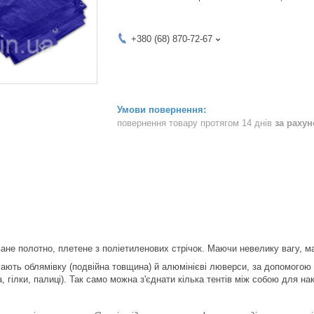
+380 (68) 870-72-67
повернення товару протягом 14 днів
за раху
не полотно, плетене з поліетиленових стрічок. Маючи невелику вагу, має
ають облямівку (подвійна товщина) й алюмінієві люверси, за допомогою
, гілки, палиці). Так само можна з'єднати кілька тентів між собою для н