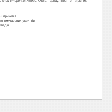
д очей сторонніх людей
. Отже, тарпаулінові тенти різних
 і причепів
ня тимчасових укриттів
опадів