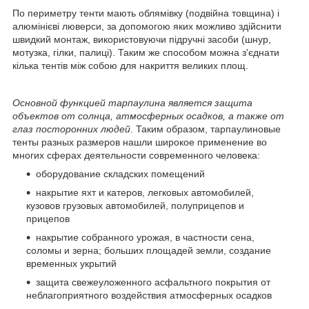
По периметру тенти мають облямівку (подвійна товщина) і
алюмінієві люверси, за допомогою яких можливо здійснити
швидкий монтаж, використовуючи підручні засоби (шнур,
мотузка, гілки, палиці). Таким же способом можна з'єднати
кілька тентів між собою для накриття великих площ.
Основной функцией тарпаулина является защита
объектов от солнца, атмосферных осадков, а также от
глаз посторонних людей
. Таким образом, тарпаулиновые
тенты разных размеров нашли широкое применение во
многих сферах деятельности современного человека:
оборудование складских помещений
накрытие яхт и катеров, легковых автомобилей,
кузовов грузовых автомобилей, полуприцепов и
прицепов
накрытие собранного урожая, в частности сена,
соломы и зерна; больших площадей земли, создание
временных укрытий
защита свежеуложенного асфальтного покрытия от
неблагоприятного воздействия атмосферных осадков