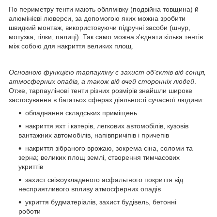
По периметру тенти мають облямівку (подвійна товщина) й
алюмінієві люверси, за допомогою яких можна зробити
швидкий монтаж, використовуючи підручні засоби (шнур,
мотузка, гілки, палиці). Так само можна з'єднати кілька тентів
між собою для накриття великих площ.
Основною функцією тарпауліну є захист об'єктів від сонця,
атмосферних опадів, а також від очей сторонніх людей
.
Отже, тарпаулінові тенти різних розмірів знайшли широке
застосування в багатьох сферах діяльності сучасної людини:
обладнання складських приміщень
накриття яхт і катерів, легкових автомобілів, кузовів
вантажних автомобілів, напівпричіпів і причепів
накриття зібраного врожаю, зокрема сіна, соломи та
зерна; великих площ землі, створення тимчасових
укриттів
захист свіжоукладеного асфальтного покриття від
несприятливого впливу атмосферних опадів
укриття будматеріалів, захист будівель, бетонні
роботи