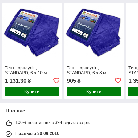
Тент, тарпаулін,
Тент, тарпаулін,
Тент
STANDARD, 6 х 10 м
STANDARD, 6 х 8 м
STAN
1 131,30
905
1 3
₴
₴
Купити
Купити
Про нас
100% позитивних з 394 відгуків за рік
Працює з 30.06.2010