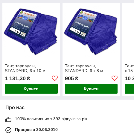
Тент, тарпаулін,
Тент, тарпаулін,
Тент
STANDARD, 6 х 10 м
STANDARD, 6 х 8 м
x 15
1 131,30
905
10 
₴
₴
Купити
Купити
Про нас
100% позитивних з 393 відгуків за рік
Працює з 30.06.2010