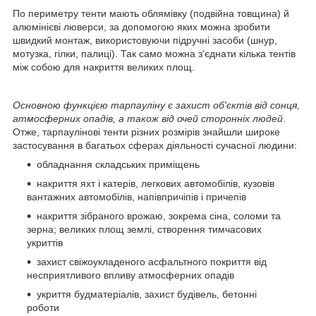
По периметру тенти мають облямівку (подвійна товщина) й
алюмінієві люверси, за допомогою яких можна зробити
швидкий монтаж, використовуючи підручні засоби (шнур,
мотузка, гілки, палиці). Так само можна з'єднати кілька тентів
між собою для накриття великих площ.
Основною функцією тарпауліну є захист об'єктів від сонця,
атмосферних опадів, а також від очей сторонніх людей
.
Отже, тарпаулінові тенти різних розмірів знайшли широке
застосування в багатьох сферах діяльності сучасної людини:
обладнання складських приміщень
накриття яхт і катерів, легкових автомобілів, кузовів
вантажних автомобілів, напівпричіпів і причепів
накриття зібраного врожаю, зокрема сіна, соломи та
зерна; великих площ землі, створення тимчасових
укриттів
захист свіжоукладеного асфальтного покриття від
несприятливого впливу атмосферних опадів
укриття будматеріалів, захист будівель, бетонні
роботи