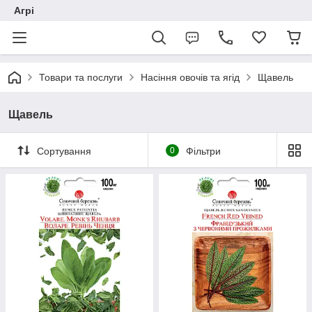
Агрі
Товари та послуги
Насіння овочів та ягід
Щавель
Щавель
Сортування
0
Фільтри